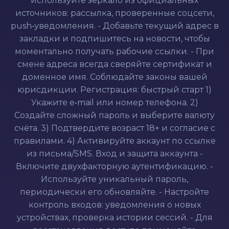
используйте зеркало из официальных
источников: рассылка, проверенные соцсети,
push‑уведомления. - Добавьте текущий адрес в
закладки и подпишитесь на новости, чтобы
моментально получать рабочие ссылки. - При
смене адреса всегда сверяйте сертификат и
доменное имя. Соблюдайте законы вашей
юрисдикции. Регистрация: быстрый старт 1)
Укажите e‑mail или номер телефона. 2)
Создайте сложный пароль и выберите валюту
счёта. 3) Подтвердите возраст 18+ и согласие с
правилами. 4) Активируйте аккаунт по ссылке
из письма/SMS. Вход и защита аккаунта -
Включите двухфакторную аутентификацию. -
Используйте уникальный пароль,
периодически его обновляйте. - Настройте
контроль входов: уведомления о новых
устройствах, проверка истории сессий. - Для