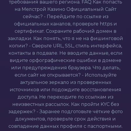
требования вашего региона. FAQ Как попасть
на Мелстрой Казино Официальный Сайт
сейчас? - Перейдите по ссылке из
официальных каналов, проверьте https и
сертификат. Сохраните рабочий домен в
закладки. Как понять, что я не на фишинговой
копии? - Сверьте URL, SSL, стиль интерфейса,
контакты в подвале. Не вводите данные, если
видите орфографические ошибки в домене
или предупреждения браузера. Что делать,
если сайт не открывается? - Используйте
актуальное зеркало из проверенных
источников или подождите восстановления
доступа. Не переходите по ссылкам из
неизвестных рассылок. Как пройти KYC без
задержек? - Заранее подготовьте чёткие фото
документов, проверьте срок действия и
совпадение данных профиля с паспортными.